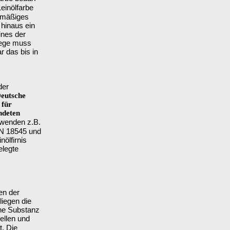
Leinölfarbe
chmäßiges
 hinaus ein
ines der
lege muss
r das bis in
der
Deutsche
 für
ndeten
wenden z.B.
DIN 18545 und
nölfirnis
elegte
en der
iegen die
he Substanz
rellen und
. Die