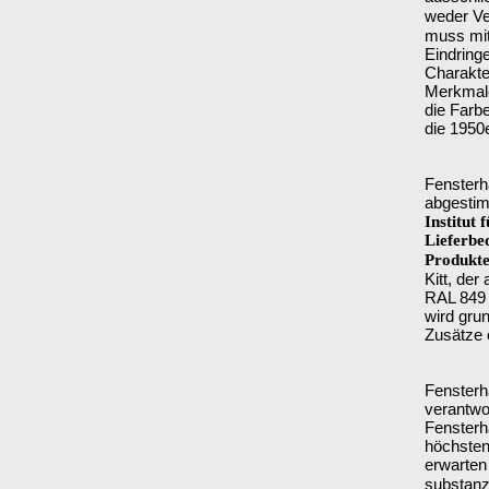
weder Ve
muss mit
Eindringe
Charakter
Merkmal
die Farb
die 1950e
Fensterha
abgestim
Institut
Lieferbe
Produkte
Kitt, de
RAL 849 B
wird gru
Zusätze e
Fensterh
verantwo
Fensterh
höchsten
erwarten
substanz