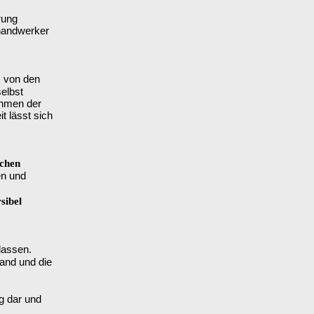
rung
rhandwerker
s von den
elbst
ahmen der
t lässt sich
schen
en und
sibel
lassen.
wand und die
ng dar und