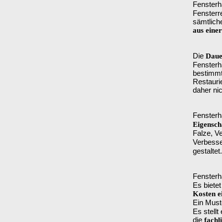
Fenster
Fensterr
sämtlich
aus eine
Die
Daue
Fensterh
bestimmt
Restauri
daher ni
Fensterh
Eigensch
Falze, Ve
Verbess
gestaltet.
Fensterh
Es bietet
Kosten e
Ein Must
Es stellt
die
fachl