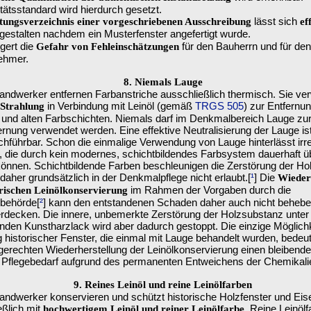
tätsstandard wird hierdurch gesetzt.
lässt sich
tungsverzeichnis einer vorgeschriebenen Ausschreibung
ef
gestalten nachdem ein Musterfenster angefertigt wurde.
gert die
für den Bauherrn und für den
Gefahr von Fehleinschätzungen
ehmer.
8. Niemals Lauge
andwerker entfernen Farbanstriche ausschließlich thermisch. Sie v
in Verbindung mit Leinöl (gemäß
TRGS 505
) zur Entfernu
-Strahlung
tt und alten Farbschichten. Niemals darf im Denkmalbereich Lauge zu
ernung verwendet werden. Eine effektive Neutralisierung der Lauge is
rchführbar. Schon die einmalige Verwendung von Lauge hinterlässt irr
 die durch kein modernes, schichtbildendes Farbsystem dauerhaft ü
önnen. Schichtbildende Farben beschleunigen die Zerstörung der Ho
daher grundsätzlich in der Denkmalpflege nicht erlaubt.[
¹
] Die
Wieder
im Rahmen der Vorgaben durch die
orischen Leinölkonservierung
behörde[
²
] kann den entstandenen Schaden daher auch nicht behebe
rdecken. Die innere, unbemerkte Zerstörung der Holzsubstanz unter
nden Kunstharzlack wird aber dadurch gestoppt. Die einzige Möglichk
 historischer Fenster, die einmal mit Lauge behandelt wurden, bedeut
erechten Wiederherstellung der Leinölkonservierung einen bleibend
 Pflegebedarf aufgrund des permanenten Entweichens der Chemikali
9. Reines Leinöl und reine Leinölfarben
andwerker konservieren und schützt historische Holzfenster und Eis
eßlich mit
Reine Leinölf
hochwertigem Leinöl und reiner Leinölfarbe.