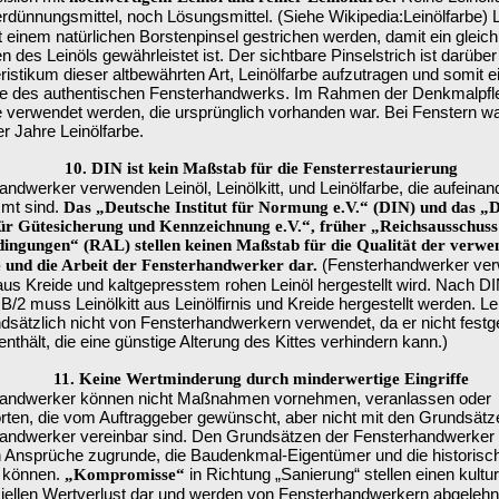
rdünnungsmittel, noch Lösungsmittel.
(Siehe Wikipedia:Leinölfarbe) 
 einem natürlichen Borstenpinsel gestrichen werden, damit ein glei
n des Leinöls gewährleistet ist. Der sichtbare Pinselstrich ist darüber
istikum dieser altbewährten Art, Leinölfarbe aufzutragen und somit e
e des authentischen Fensterhandwerks. Im Rahmen der Denkmalpf
e verwendet werden, die ursprünglich vorhanden war. Bei Fenstern wa
r Jahre Leinölfarbe.
10. DIN ist kein Maßstab für die Fensterrestaurierung
ndwerker verwenden Leinöl, Leinölkitt, und Leinölfarbe, die aufeinan
mt sind.
Das „Deutsche Institut für Normung e.V.“ (DIN) und das „
 für Gütesicherung und Kennzeichnung e.V.“, früher „Reichsausschuss
dingungen“ (RAL) stellen keinen Maßstab für die Qualität der verwe
(Fensterhandwerker ver
 und die Arbeit der Fensterhandwerker dar.
r aus Kreide und kaltgepresstem rohen Leinöl hergestellt wird. Nach 
/2 muss Leinölkitt aus Leinölfirnis und Kreide hergestellt werden. Lei
ndsätzlich nicht von Fensterhandwerkern verwendet, da er nicht festg
nthält, die eine günstige Alterung des Kittes verhindern kann.)
11. Keine Wertminderung durch minderwertige Eingriffe
andwerker können nicht Maßnahmen vornehmen, veranlassen oder
rten, die vom Auftraggeber gewünscht, aber nicht mit den Grundsätz
andwerker vereinbar sind. Den Grundsätzen der Fensterhandwerker l
 Ansprüche zugrunde, die Baudenkmal-Eigentümer und die historisc
 können.
in Richtung „Sanierung“ stellen einen kultu
„Kompromisse“
iellen Wertverlust dar und werden von Fensterhandwerkern abgelehnt