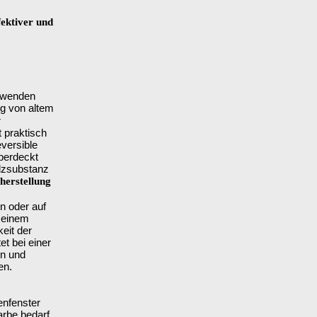
fektiver und
erwenden
ng von altem
r
t praktisch
eversible
berdeckt
lzsubstanz
herstellung
n oder auf
 einem
eit der
et bei einer
en und
en.
enfenster
arbe bedarf