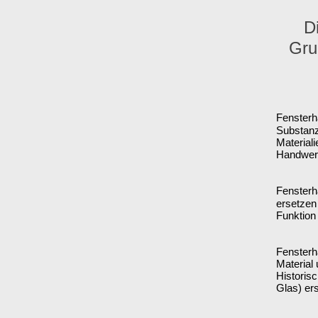
D
Gru
Fenster
Substanz
Material
Handwer
Fensterh
ersetzen 
Funktion
Fensterh
Material
Historisc
Glas) er