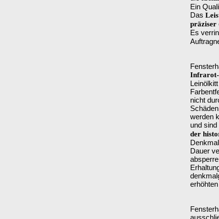
Ein Quali
Das
Leis
präziser
Es verrin
Auftragn
Fensterh
Infrarot
Leinölki
Farbentf
nicht du
Schäden,
werden k
und sind 
der hist
Denkmal
Dauer ve
absperre
Erhaltung
denkmalg
erhöhten
Fensterh
ausschli