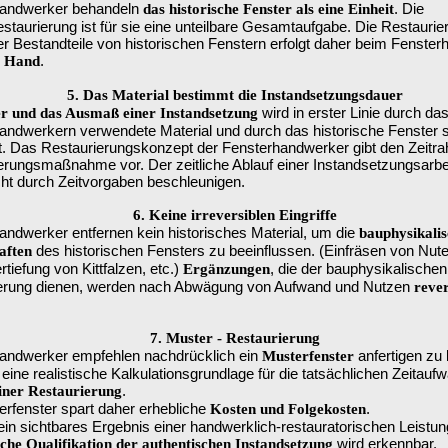
handwerker behandeln
. Die
das historische Fenster als eine Einheit
estaurierung ist für sie eine unteilbare Gesamtaufgabe. Die Restaurie
er Bestandteile von historischen Fenstern erfolgt daher beim Fenste
.
r Hand
5. Das Material bestimmt die Instandsetzungsdauer
wird in erster Linie durch da
r und das Ausmaß einer Instandsetzung
andwerkern verwendete Material und durch das historische Fenster s
. Das Restaurierungskonzept der Fensterhandwerker gibt den Zeitr
erungsmaßnahme vor. Der zeitliche Ablauf einer Instandsetzungsarbei
cht durch Zeitvorgaben beschleunigen.
6. Keine irreversiblen Eingriffe
andwerker entfernen kein historisches Material, um die
bauphysikali
des historischen Fensters zu beeinflussen. (Einfräsen von Nut
aften
rtiefung von Kittfalzen, etc.)
, die der bauphysikalischen
Ergänzungen
erung dienen, werden nach Abwägung von Aufwand und Nutzen
rever
7. Muster - Restaurierung
andwerker empfehlen nachdrücklich ein
anfertigen zu 
Musterfenster
 eine realistische Kalkulationsgrundlage für die tatsächlichen Zeitauf
.
iner Restaurierung
erfenster spart daher erhebliche
.
Kosten und Folgekosten
 ein sichtbares Ergebnis einer handwerklich-restauratorischen Leistu
wird erkennbar.
iche Qualifikation der authentischen Instandsetzung