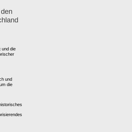
 den
chland
und die
t
orischer
ch und
 um die
istorisches
orisierendes