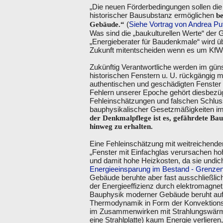
„Die neuen Förderbedingungen sollen die
historischer Bausubstanz ermöglichen
be
(
Siehe Vortrag von Andrea Puf
Gebäude.“
Was sind die „baukulturellen Werte“ der
„Energieberater für Baudenkmale“ wird üb
Zukunft mitentscheiden wenn es um KfW-
Zukünftig Verantwortliche werden im güns
historischen Fenstern u. U. rückgängig 
authentischen und geschädigten Fenster 
Fehlern unserer Epoche gehört diesbezüg
Fehleinschätzungen und falschen Schluss
bauphysikalischer Gesetzmäßigkeiten 
der Denkmalpflege ist es, gefährdete Bau
hinweg zu erhalten.
Eine Fehleinschätzung mit weitreichenden
„Fenster mit Einfachglas verursachen ho
und damit hohe Heizkosten, da sie undic
Energieeinsparung im Bestand - Grenzen
Gebäude beruhte aber fast ausschließlich
der Energieeffizienz durch elektromagnet
Bauphysik moderner Gebäude beruht auf 
Thermodynamik in Form der Konvektionsh
im Zusammenwirken mit Strahlungswärme
eine Strahlplatte) kaum Energie verliere