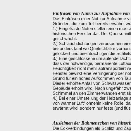
Einfräsen von Nuten zur Aufnahme von 
Das Einfräsen einer Nut zur Aufnahme vo
Gründen, die zum Teil bereits erwähnt w
1.) Eingefräste Nuten stellen einen massiv
historischen Fenster dar. Der Querschnit
geschwächt.
2.) Schlauchdichtungen verursachen einen
besonders fatal wo Quetschfälze vorhand
gelockert und beeinträchtigen die Schließ
3.) Eine geschlossene umlaufende Dichtu
dass der notwendige, permanente Luftaus
Feuchtigkeit nicht mehr abtransportiert 
Fenster bewirkt eine Verringerung der n
Grund für ein hohes Aufkommen von Tauw
Dieser erhöhte Anfall von Schwitzwasser
Gebäude erhöht wird. Nach ungefähr zwe
Schimmel an den Zimmerwänden erst si
4.) Bei einer Umstellung der Heizanlage a
von warmer Luft“ ohnehin keine Rolle, da 
erwärmt wird, sondern nur feste (und flüs
Ausleimen der Rahmenecken von histori
Die Eckverbindungen als Schlitz und Zap