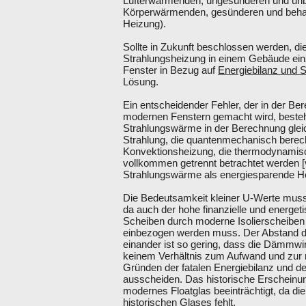
Lufterwärmenden, ungesünderen und unb
Körperwärmenden, gesünderen und behagl
Heizung).
Sollte in Zukunft beschlossen werden, d
Strahlungsheizung in einem Gebäude ein
Fenster in Bezug auf
Energiebilanz und
Lösung.
Ein entscheidender Fehler, der in der Be
modernen Fenstern gemacht wird, beste
Strahlungswärme in der Berechnung glei
Strahlung, die quantenmechanisch bere
Konvektionsheizung, die thermodynamis
vollkommen getrennt betrachtet werden 
Strahlungswärme als energiesparende Hei
Die Bedeutsamkeit kleiner U-Werte muss, 
da auch der hohe finanzielle und energet
Scheiben durch moderne Isolierscheiben mi
einbezogen werden muss. Der Abstand de
einander ist so gering, dass die Dämmwi
keinem Verhältnis zum Aufwand und zur
Gründen der fatalen Energiebilanz und 
ausscheiden. Das historische Erscheinun
modernes Floatglas beeinträchtigt, da die
historischen Glases fehlt.