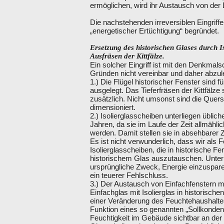
ermöglichen, wird ihr Austausch von der
Die nachstehenden irreversiblen Eingriffe
„energetischer Ertüchtigung“ begründet.
Ersetzung des historischen Glases durch Is
Ausfräsen der Kittfälze.
Ein solcher Eingriff ist mit den Denkma
Gründen nicht vereinbar und daher abzul
1.) Die Flügel historischer Fenster sind 
ausgelegt. Das Tieferfräsen der Kittfäl
zusätzlich. Nicht umsonst sind die Quersc
dimensioniert.
2.) Isolierglasscheiben unterliegen üblic
Jahren, da sie im Laufe der Zeit allmähli
werden. Damit stellen sie in absehbarer 
Es ist nicht verwunderlich, dass wir als
Isolierglasscheiben, die in historische F
historischem Glas auszutauschen. Unter 
ursprüngliche Zweck, Energie einzusparen
ein teuerer Fehlschluss.
3.) Der Austausch von Einfachfenstern mi
Einfachglas mit Isolierglas in historisch
einer Veränderung des Feuchtehaushaltes
Funktion eines so genannten „Sollkonden
Feuchtigkeit im Gebäude sichtbar an der