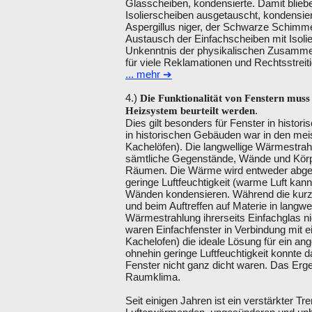
Glasscheiben, kondensierte. Damit blieb
Isolierscheiben ausgetauscht, kondensier
Aspergillus niger, der Schwarze Schimm
Austausch der Einfachscheiben mit Isolie
Unkenntnis der physikalischen Zusamme
für viele Reklamationen und Rechtsstreiti
... mehr ➔
4.)
Die Funktionalität von Fenstern m
.
Heizsystem beurteilt werden
Dies gilt besonders für Fenster in histo
in historischen Gebäuden war in den mei
Kachelöfen). Die langwellige Wärmestrah
sämtliche Gegenstände, Wände und Körpe
Räumen. Die Wärme wird entweder abgest
geringe Luftfeuchtigkeit (warme Luft kan
Wänden kondensieren. Während die kurzw
und beim Auftreffen auf Materie in lang
Wärmestrahlung ihrerseits Einfachglas n
waren Einfachfenster in Verbindung mit 
Kachelofen) die ideale Lösung für ein 
ohnehin geringe Luftfeuchtigkeit konnte 
Fenster nicht ganz dicht waren. Das Erg
Raumklima.
Seit einigen Jahren ist ein verstärkter 